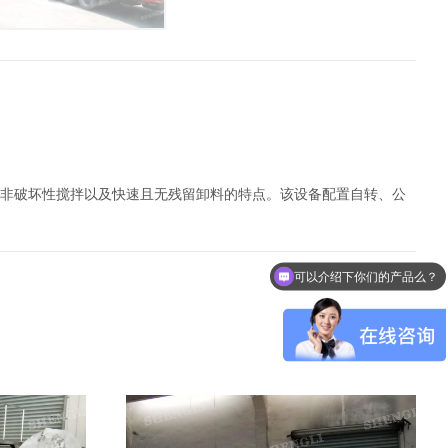
有非破坏性搅拌以及快速且无残留卸料的特点。该设备配置自转、公
可以介绍下你们的产品么？