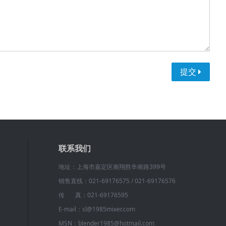
提交
联系我们
地址：上海市嘉定区南翔胜辛南路399号
销售直线：021-69176575 / 021-69176576
传 真：021-69176595
E-mail：sl@1985mixer.com
MSN：blender1985@hotmail.com